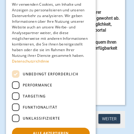
So buchen Sie Ihren Strandkorb:
Wir verwenden Cookies, um Inhalte und
Anzeigen zu personalisieren und unseren
Schließen Sie zunächst die Buchung Ihrer
Datenverkehr zu analysieren. Wir geben
LangeoogCard oder Ihrer eTickets wie gewohnt ab.
Informationen über Ihre Nutzung unserer
Nach der Buchung erhalten Sie die Möglichkeit,
Website auch an unsere Werbe- und
über einen Link direkt auf das Vermietportal
Analysepartner weiter, die diese
"Strandbutler" zu wechseln.
möglicherweise mit anderen Informationen
Im Portal "Strandbutler" können Sie bequem Ihren
kombinieren, die Sie ihnen bereitgestellt
Wunsch-Strandkorb auswählen, die Verfügbarkeit
haben oder die sie im Rahmen Ihrer
prüfen und direkt buchen.
Nutzung ihrer Dienste gesammelt haben.
Datenschutzrichtlinie
Wir danken Ihnen für Ihr Verständnis.
UNBEDINGT ERFORDERLICH
Ihr Team vom
PERFORMANCE
Tourismus-Service Langeoog
TARGETING
FUNKTIONALITÄT
UNKLASSIFIZIERTE
WEITER
ALLE AKZEPTIEREN