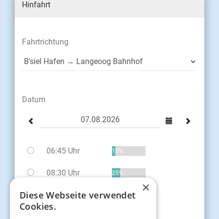
Hinfahrt
Fahrtrichtung
Datum
06:45 Uhr
10%
08:30 Uhr
25%
×
Diese Webseite verwendet
09:30 Uhr
69%
Cookies.
11:30 Uhr
60%