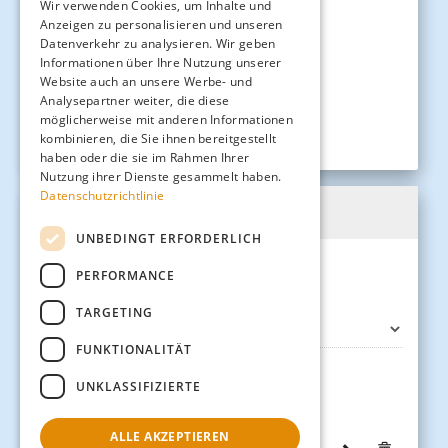
Wir verwenden Cookies, um Inhalte und
Anzeigen zu personalisieren und unseren
13:45 Uhr
30%
Datenverkehr zu analysieren. Wir geben
Informationen über Ihre Nutzung unserer
Website auch an unsere Werbe- und
16:00 Uhr
27%
Analysepartner weiter, die diese
möglicherweise mit anderen Informationen
18:30 Uhr
15%
kombinieren, die Sie ihnen bereitgestellt
haben oder die sie im Rahmen Ihrer
Nutzung ihrer Dienste gesammelt haben.
Datenschutzrichtlinie
Rückfahrt
UNBEDINGT ERFORDERLICH
PERFORMANCE
Fahrtrichtung
TARGETING
FUNKTIONALITÄT
UNKLASSIFIZIERTE
Datum
ALLE AKZEPTIEREN